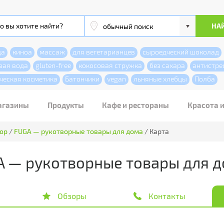
да
киноа
массаж
для вегетарианцев
сыроедческий шоколад
вая вода
gluten-free
кокосовая стружка
без сахара
антистре
ческая косметика
Батончики
vegan
льняные хлебцы
Полба
агазины
Продукты
Кафе и рестораны
Красота 
кор
/
FUGA — рукотворные товары для дома
/
Карта
 — рукотворные товары для 
Обзоры
Контакты