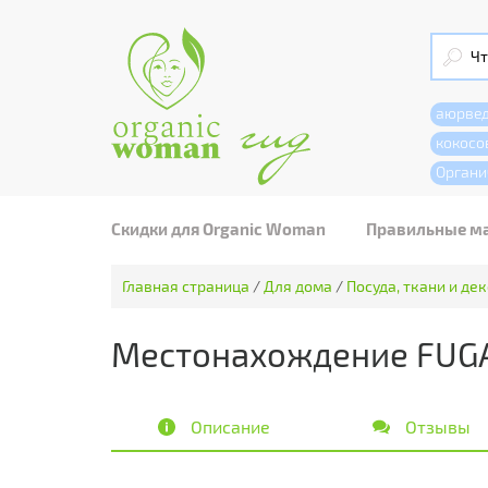
аюрве
кокосо
Органи
Скидки для Organic Woman
Правильные м
Главная страница
/
Для дома
/
Посуда, ткани и де
Местонахождение FUGA
Описание
Отзывы