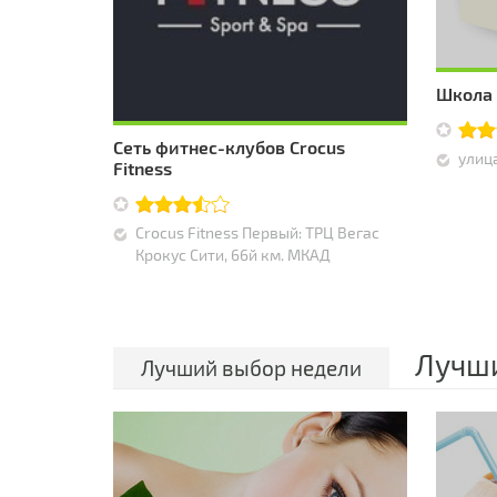
Школа 
Сеть фитнес-клубов Crocus
улиц
Fitness
Crocus Fitness Первый: ТРЦ Вегас
Крокус Сити, 66й км. МКАД
Лучши
Лучший выбор недели