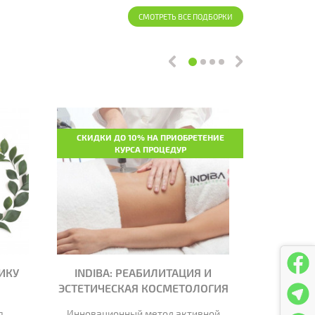
СМОТРЕТЬ ВСЕ ПОДБОРКИ
СКИДКИ ДО 10% НА ПРИОБРЕТЕНИЕ
СКИДКА 15
КУРСА ПРОЦЕДУР
ИКУ
INDIBA: РЕАБИЛИТАЦИЯ И
СКИДКА 
ЭСТЕТИЧЕСКАЯ КОСМЕТОЛОГИЯ
GEO GO
я
Инновационный метод активной
Весна – 