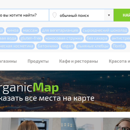
да
киноа
массаж
для вегетарианцев
сыроедческий шоколад
вая вода
gluten-free
кокосовая стружка
без сахара
антистре
ческая косметика
Батончики
vegan
льняные хлебцы
Полба
агазины
Продукты
Кафе и рестораны
Красота 
rganic
Map
казать все места на карте