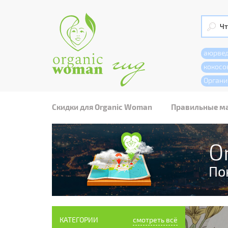
аюрве
кокосо
Органи
Скидки для Organic Woman
Правильные м
O
По
КАТЕГОРИИ
смотреть всё