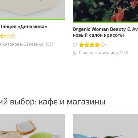
Танцев «Динамика»
Organic Woman Beauty & Av
новый салон красоты
а Антонова-Овсеенко, 13с1
Рочдельская улица, 11/5
й выбор: кафе и магазины