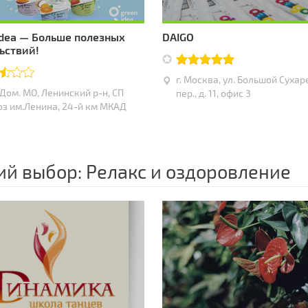
Idea — Больше полезных
DAIGO
ьствий!
г. Москва, ул. Большой Суха
Дом. МО, Ленинский р-н, СП
пер., д. 11, офис 3
оз им.Ленина, 24-й км МКАД
й выбор: Релакс и оздоровление