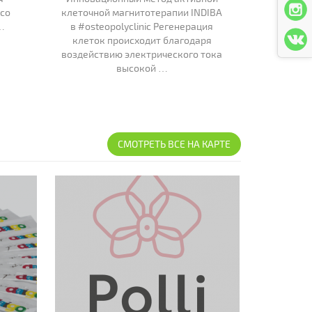
 со
клеточной магнитотерапии INDIBA
необходимо
…
в #osteopolyclinic Регенерация
организм
клеток происходит благодаря
воздействию электрического тока
высокой …
СМОТРЕТЬ ВСЕ НА КАРТЕ