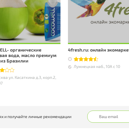
LL- органические
4fresh.ru: онлайн экомарке
вая вода, масло премиум
 из Бразилии
Лужнецкая наб., 10А с 10
сква ул. Касаткина д.3, корп.2,
07
ях и получайте личные рекомендации