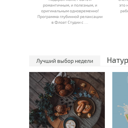
романтичным, и полезным, и
это 
иходите
оригинальным одновременно!
раб
зирующей
Программа глубинной релаксации
лучить
в Флоат Студии с …
ход в
N BEAUTY &
ку 20% на …
Натур
Лучший выбор недели