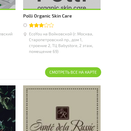
Polli Organic Skin Care
ревский
EcoYou на Войковской (г. Москва,
Старопетровский пр., дом 1,
строение 2, ТЦ Babystore, 2 этаж,
помещение 69)
СМОТРЕТЬ ВСЕ НА КАРТЕ