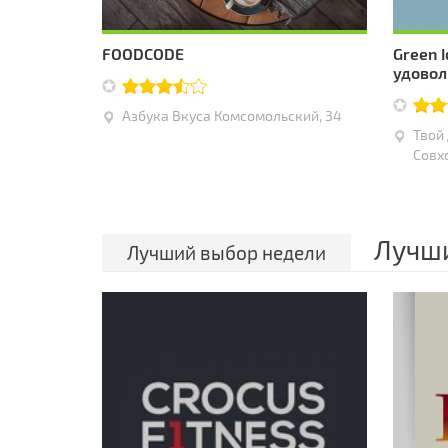
FOODCODE
Green 
удовол
Азбука Вкуса Комсомольский, 34
Твой 
Совх
Лучши
Лучший выбор недели