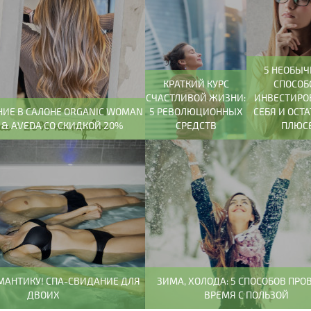
5 НЕОБЫ
КРАТКИЙ КУРС
СПОСОБ
СЧАСТЛИВОЙ ЖИЗНИ:
ИНВЕСТИРО
ИЕ В САЛОНЕ ORGANIC WOMAN
5 РЕВОЛЮЦИОННЫХ
СЕБЯ И ОСТА
 & AVEDA СО СКИДКОЙ 20%
СРЕДСТВ
ПЛЮС
МАНТИКУ! СПА-СВИДАНИЕ ДЛЯ
ЗИМА, ХОЛОДА: 5 СПОСОБОВ ПРО
ДВОИХ
ВРЕМЯ С ПОЛЬЗОЙ