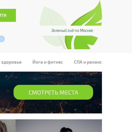
Зеленый гид по Москве
сс
и здоровье
Йога и фитнес
СПА и релакс
СМОТРЕТЬ МЕСТА