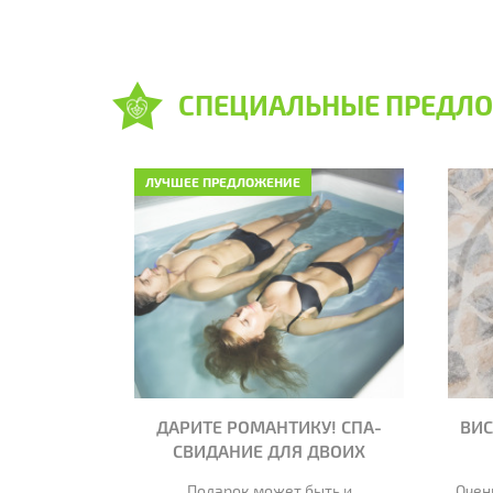
СПЕЦИАЛЬНЫЕ ПРЕДЛО
ЛУЧШЕЕ ПРЕДЛОЖЕНИЕ
САЛОНЕ
ДАРИТЕ РОМАНТИКУ! СПА-
ВИ
EAUTY &
СВИДАНИЕ ДЛЯ ДВОИХ
ОЙ 20%
Подарок может быть и
Очен