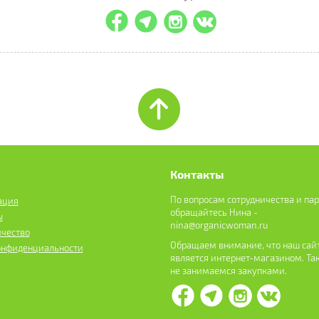
Контакты
По вопросам сотрудничества и па
ация
обращайтесь Нина -
ы
nina@organicwoman.ru
ичество
Обращаем внимание, что наш сайт
онфиденциальности
является интернет-магазином. Та
не занимаемся закупками.