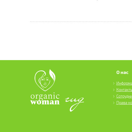
О нас
Информ
Контакт
Сотрудн
Права к