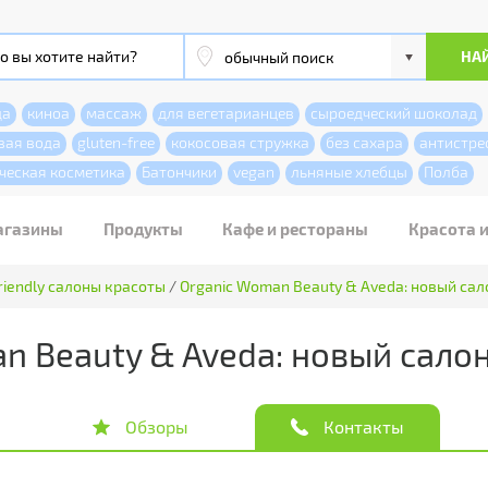
да
киноа
массаж
для вегетарианцев
сыроедческий шоколад
вая вода
gluten-free
кокосовая стружка
без сахара
антистре
ческая косметика
Батончики
vegan
льняные хлебцы
Полба
агазины
Продукты
Кафе и рестораны
Красота 
riendly салоны красоты
/
Organic Woman Beauty & Aveda: новый сал
n Beauty & Aveda: новый сало
Обзоры
Контакты