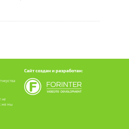
Сайт создан и разработан:
ртнерства
 не
к же мы