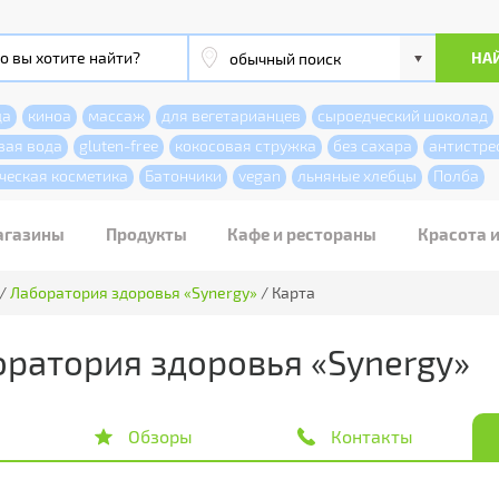
да
киноа
массаж
для вегетарианцев
сыроедческий шоколад
вая вода
gluten-free
кокосовая стружка
без сахара
антистре
ческая косметика
Батончики
vegan
льняные хлебцы
Полба
агазины
Продукты
Кафе и рестораны
Красота 
/
Лаборатория здоровья «Synergy»
/
Карта
ратория здоровья «Synergy»
Обзоры
Контакты