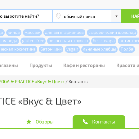
да
киноа
массаж
для вегетарианцев
сыроедческий шоколад
вая вода
gluten-free
кокосовая стружка
без сахара
антистре
ческая косметика
Батончики
vegan
льняные хлебцы
Полба
агазины
Продукты
Кафе и рестораны
Красота 
YOGA & PRACTICE «Вкус & Цвет»
/
Контакты
ICE «Вкус & Цвет»
Обзоры
Контакты