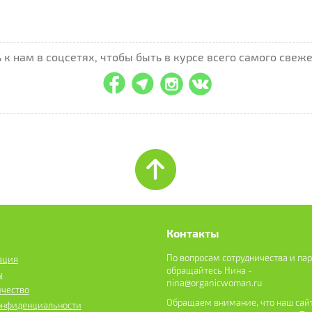
к нам в соцсетях, чтобы быть в курсе всего самого свеже
Контакты
По вопросам сотрудничества и па
ация
обращайтесь Нина -
ы
nina@organicwoman.ru
ичество
Обращаем внимание, что наш сайт
онфиденциальности