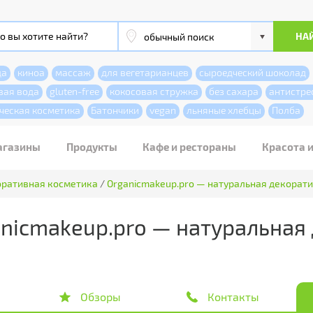
да
киноа
массаж
для вегетарианцев
сыроедческий шоколад
вая вода
gluten-free
кокосовая стружка
без сахара
антистре
ческая косметика
Батончики
vegan
льняные хлебцы
Полба
агазины
Продукты
Кафе и рестораны
Красота 
ративная косметика
/
Organicmakeup.pro — натуральная декорат
nicmakeup.pro — натуральная
Обзоры
Контакты