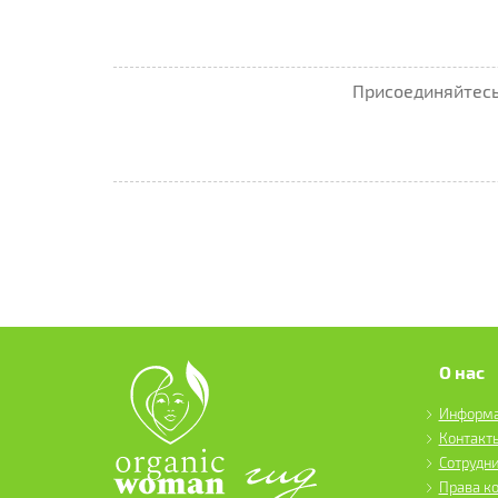
Присоединяйтесь 
О нас
Информ
Контакт
Сотрудн
Права к