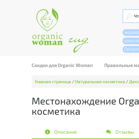
аюрве
кокосо
Органи
Скидки для Organic Woman
Правильные м
Главная страница
/
Натуральная косметика
/
Деко
Местонахождение Orga
косметика
Описание
Отзывы