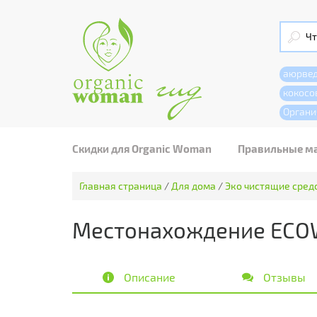
аюрве
кокосо
Органи
Скидки для Organic Woman
Правильные м
Главная страница
/
Для дома
/
Эко чистящие сред
Местонахождение ECOW
Описание
Отзывы