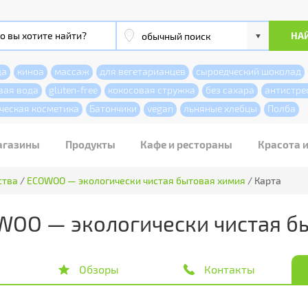
да
киноа
массаж
для вегетарианцев
сыроедческий шоколад
вая вода
gluten-free
кокосовая стружка
без сахара
антистре
ческая косметика
Батончики
vegan
льняные хлебцы
Полба
агазины
Продукты
Кафе и рестораны
Красота 
ства
/
ECOWOO — экологически чистая бытовая химия
/
Карта
OO — экологически чистая б
Обзоры
Контакты