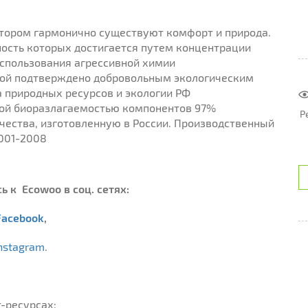
отором гармонично существуют комфорт и природа.
ость которых достигается путем концентрации
 использования агрессивной химии
рой подтверждено добровольным экологическим
 природных ресурсов и экологии РФ
ной биоразлагаемостью компонентов 97%
Р
чества, изготовленную в России. Производственный
001-2008
 к Ecowoo в соц. сетях:
Facebook
,
nstagram
.
-ресурсах: