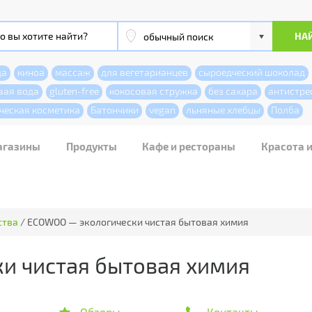
да
киноа
массаж
для вегетарианцев
сыроедческий шоколад
вая вода
gluten-free
кокосовая стружка
без сахара
антистре
ческая косметика
Батончики
vegan
льняные хлебцы
Полба
агазины
Продукты
Кафе и рестораны
Красота 
ства
/
ECOWOO — экологически чистая бытовая химия
и чистая бытовая химия
Обзоры
Контакты