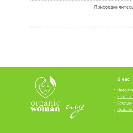
Присоединяйтесь 
О нас
Информ
Контакт
Сотрудн
Права к