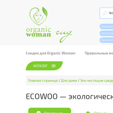
аюрве
кокосо
Органи
Скидки для Organic Woman
Правильные м
КАТАЛОГ
Главная страница
/
Для дома
/
Эко чистящие сред
ECOWOO — экологическ
Описание
Отзывы