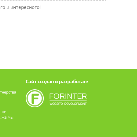
го и интересного!
Сайт создан и разработан:
ртнерства
 не
к же мы