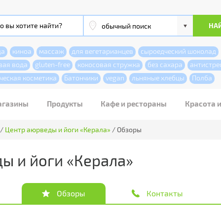
да
киноа
массаж
для вегетарианцев
сыроедческий шоколад
вая вода
gluten-free
кокосовая стружка
без сахара
антистре
ческая косметика
Батончики
vegan
льняные хлебцы
Полба
агазины
Продукты
Кафе и рестораны
Красота 
/
Центр аюрведы и йоги «Керала»
/
Обзоры
ы и йоги «Керала»
Обзоры
Контакты