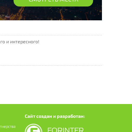
го и интересного!
Сайт создан и разработан:
ртнерства