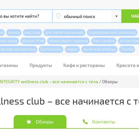
да
киноа
массаж
для вегетарианцев
сыроедческий шоколад
вая вода
gluten-free
кокосовая стружка
без сахара
антистре
ческая косметика
Батончики
vegan
льняные хлебцы
Полба
агазины
Продукты
Кафе и рестораны
Красота 
INTEGRITY wellness club – все начинается с тела
/
Обзоры
ness club – все начинается с 
Обзоры
Контакты