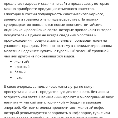
предлагает адреса и ссылки на сайты продавцов, у которых
можно приобрести продукцию отменного качества.
Ежегодно в России популярность классического черного,
зеленого и травяного чая лишь возрастает. На полках
супермаркетов появляются новые японские, китайские,
индийские и российские сорта, которые привлекают интерес
покупателей. Однако не всегда сведения о составе и
происхождении продукта, заявленные производителем на
упаковке, правдивы. Именно поэтому в специализированном
магазине надежнее купить натуральный зеленый травяной
чай или другой из понравившихся видов:
желтый;
красный;
белый;
пуэр.
В свою очередь, заядлые кофеманы с утра не могут
проснуться и начать продуктивную деятельность без чашки
эспрессо или латте. Насыщенный аромат и многогранный вкус
напитка — мягкий или с горчинкой — бодрит и заряжает
энергией. Жители столицы предпочитают молотый кофе,
который рекомендуется заваривать в кофеварке, турке или
френч-прессе. А чтобы не наткнуться в гипермаркете на