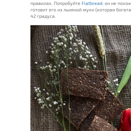
правилах. Попробуйте
Flatbread
: он не пох
готовит его из льняной муки (которая бога
42 градуса.