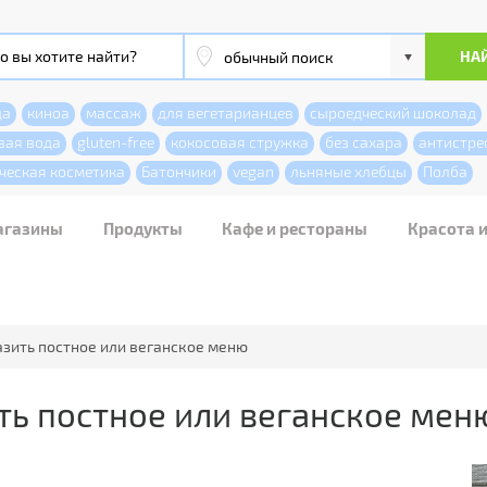
да
киноа
массаж
для вегетарианцев
сыроедческий шоколад
вая вода
gluten-free
кокосовая стружка
без сахара
антистре
ческая косметика
Батончики
vegan
льняные хлебцы
Полба
агазины
Продукты
Кафе и рестораны
Красота 
азить постное или веганское меню
ть постное или веганское мен