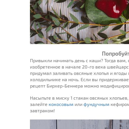
Попробуй
Привыкли начинать день с каши? Тогда вам, 
изобретенное в начале 20-го века швейца
придумал заливать овсяные хлопья и ягоды 
холодильнике на ночь. Если вы придерживае
рецепт Бирхер-Беннера можно модифициров
Насыпьте в миску 1 стакан овсяных хлопьев,
залейте
кокосовым
или
фундучным
кефиром
завтраком!