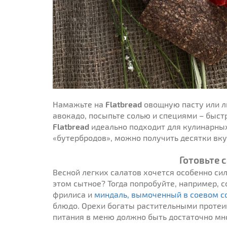
Намажьте на
Flatbread
овощную пасту или л
авокадо, посыпьте солью и специями – быст
Flatbread
идеально подходит для кулинарных
«бутербродов», можно получить десятки вк
Готовьте 
Весной легких салатов хочется особенно сил
этом сытное? Тогда попробуйте, например, 
фрилиса и
миндаль, вымоченный в соевом с
блюдо. Орехи богаты растительными протеин
питания в меню должно быть достаточно мн