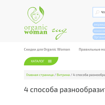
аюрве
кокосо
Органи
Скидки для Organic Woman
Правильные м
КАТАЛОГ
Главная страница
/
Витрина
/
4 способа разнообр
4 способа разнообрази