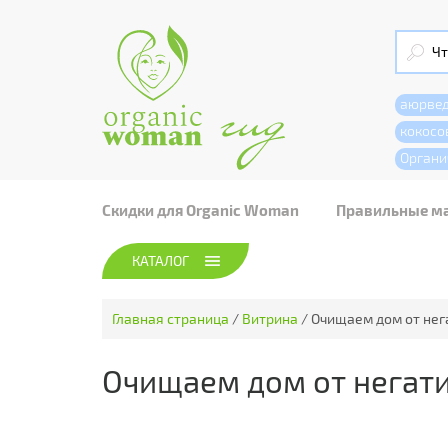
аюрве
кокосо
Органи
Скидки для Organic Woman
Правильные м
КАТАЛОГ
Главная страница
/
Витрина
/
Очищаем дом от нег
Очищаем дом от негати