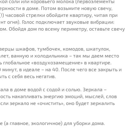
ской соли или коровьего молока (первоэлементы
ерхности в доме. Потом возьмите новую свечу,
!) часовой стрелки обойдите квартиру, читая при
нт огня). Голос подключает звуковые вибрации:
ом. Обойдя дом по всему периметру, оставьте свечу
верцы шкафов, тумбочек, комодов, шкатулок,
алет, ванную и холодильника – так мы даем место
ть глобальное «воздухозамещение» в квартире.
минут, в идеале – на 40. После чего все закрыть и
ть с себя весь негатив.
ала в доме водой с содой и солью. Зеркала –
ость накапливать энергию эмоций, мыслей, слов
сли зеркало не «очистить», оно будет зеркалить
е (а главное, экологичное) для уборки дома.