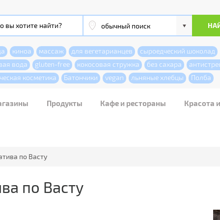
да
киноа
массаж
для вегетарианцев
сыроедческий шоколад
вая вода
gluten-free
кокосовая стружка
без сахара
антистре
ческая косметика
Батончики
vegan
льняные хлебцы
Полба
агазины
Продукты
Кафе и рестораны
Красота 
атива по Васту
ва по Васту