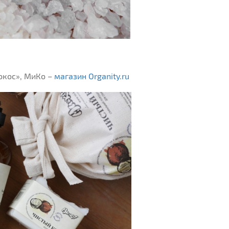
окос», МиКо –
магазин Organity.ru