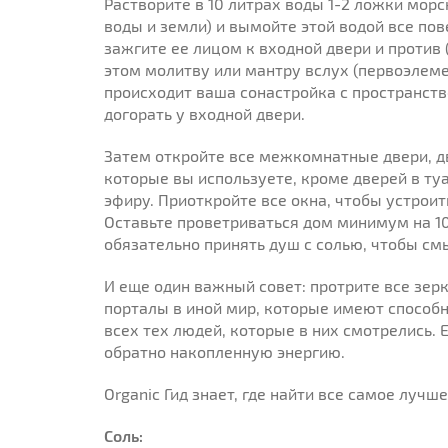
Растворите в 10 литрах воды 1-2 ложки мор
воды и земли) и вымойте этой водой все пов
зажгите ее лицом к входной двери и против (
этом молитву или мантру вслух (первоэлеме
происходит ваша сонастройка с пространств
догорать у входной двери.
Затем откройте все межкомнатные двери, д
которые вы используете, кроме дверей в ту
эфиру. Приоткройте все окна, чтобы устрои
Оставьте проветриваться дом минимум на 10 
обязательно принять душ с солью, чтобы смы
И еще один важный совет: протрите все зерк
порталы в иной мир, которые имеют способн
всех тех людей, которые в них смотрелись. Е
обратно накопленную энергию.
Organic Гид знает, где найти все самое лучше
Соль: