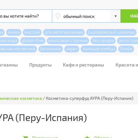
да
киноа
массаж
для вегетарианцев
сыроедческий шоколад
вая вода
gluten-free
кокосовая стружка
без сахара
антистре
ческая косметика
Батончики
vegan
льняные хлебцы
Полба
агазины
Продукты
Кафе и рестораны
Красота 
ническая косметика
/
Косметика-суперфуд AYPA (Перу-Испания)
YPA (Перу-Испания)
Продукция
Обзоры