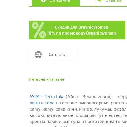
Скидка для OrganicWoman
10% по промокоду Organicwoman
Контакты
Интернет-магазин
AYPA – Terra Inka
(Айпа – Земля инков) — пер
лица
и
тела
на основе высокогорных растени
каму-каму, сача инчи, киноа, лукумы, физал
высокопитательные плоды растут в естесст
крестьянами и выступают богатейшими в мир