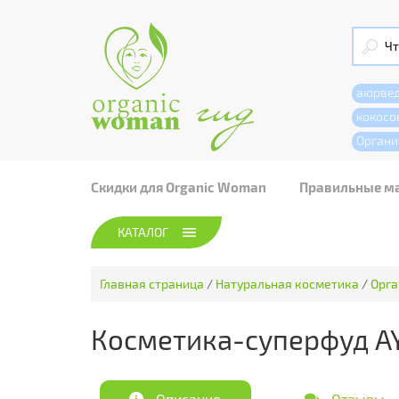
аюрве
кокосо
Органи
Скидки для Organic Woman
Правильные м
КАТАЛОГ
Главная страница
/
Натуральная косметика
/
Орга
Косметика-суперфуд A
Описание
Отзывы