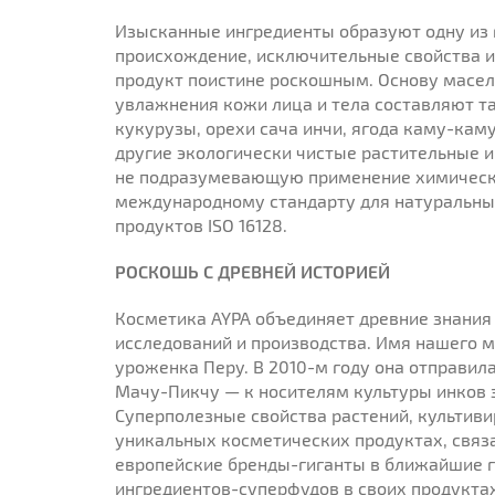
Изысканные ингредиенты образуют одну из 
происхождение, исключительные свойства 
продукт поистине роскошным. Основу масел,
увлажнения кожи лица и тела составляют та
кукурузы, орехи сача инчи, ягода каму-каму
другие экологически чистые растительные 
не подразумевающую применение химически
международному стандарту для натуральных
продуктов ISO 16128.
РОСКОШЬ С ДРЕВНЕЙ ИСТОРИЕЙ
Косметика AYPA объединяет древние знания
исследований и производства. Имя нашего м
уроженка Перу. В 2010-м году она отправила
Мачу-Пикчу — к носителям культуры инков з
Суперполезные свойства растений, культив
уникальных косметических продуктах, связ
европейские бренды-гиганты в ближайшие г
ингредиентов-суперфудов в своих продуктах