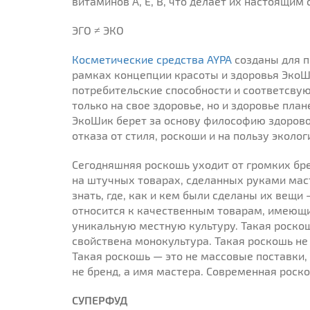
витаминов А, Е, В, что делает их настоящим
ЭГО ≠ ЭКО
Косметические средства AYPA
созданы для п
рамках концепции красоты и здоровья ЭкоШ
потребительские способности и соответсву
только на свое здоровье, но и здоровье пла
ЭкоШик берет за основу философию здоровог
отказа от стиля, роскоши и на пользу эколог
Сегодняшняя роскошь уходит от громких бре
на штучных товарах, сделанных руками маст
знать, где, как и кем были сделаны их вещи
относится к качественным товарам, имеющ
уникальную местную культуру. Такая роско
свойствена монокультура. Такая роскошь не 
Такая роскошь — это не массовые поставки, 
не бренд, а имя мастера. Современная роскош
СУПЕРФУД