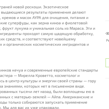
граней новой роскоши. Экзотическое
и выдающиеся результаты применения делают
 кремов и масок AYPA для очищения, питания и
кие суперфуды, как зерна киноа и фиолетовой
, фрукт лукума и уникальная соль из Мараса. Эти и
ингредиенты проходят самую щадящую обработку,
х средств, и соответствуют новейшему
Р
 и органических косметических ингридентов и
 инков кечуа и современные европейские стандарты
астера — Мирелла Кроветто, косметолог и
сь в центр культуры и энергии своей страны — гору
а знаниями, которых нет в письменном виде.
ированных тысячи лет назад, были воплощены ею в
анных с матерью-землей — Айпа. Американские и
оды только собираются запускать применение
. Мы для вас их уже упаковали.