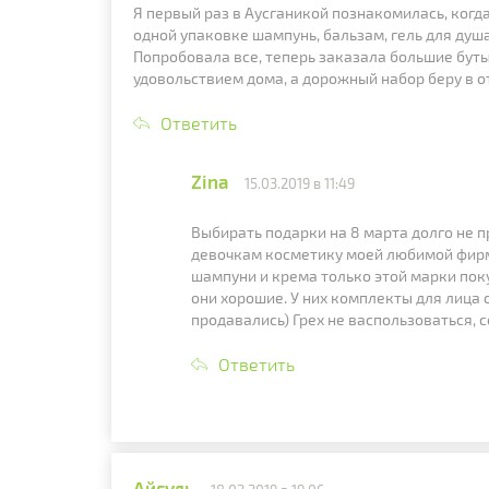
Я первый раз в Аусганикой познакомилась, когд
одной упаковке шампунь, бальзам, гель для душа
Попробовала все, теперь заказала большие буты
удовольствием дома, а дорожный набор беру в от
Ответить
Zina
15.03.2019 в 11:49
Выбирать подарки на 8 марта долго не п
девочкам косметику моей любимой фирмы
шампуни и крема только этой марки поку
они хорошие. У них комплекты для лица 
продавались) Грех не васпользоваться, с
Ответить
Айгуль