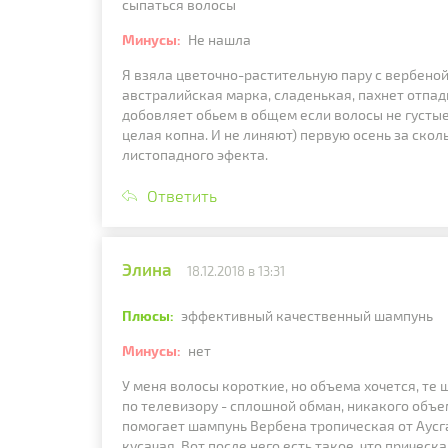
сыпаться волосы
Минусы:
Не нашла
Я взяла цветочно-растительную пару с вербеной 
австралийская марка, сладенькая, пахнет отпад
добовляет обьем в общем если волосы не густые
целая копна. И не линяют) первую осень за сколь
листопадного эфекта.
Ответить
Элина
18.12.2018 в 13:31
Плюсы:
эффективный качественный шампунь
Минусы:
нет
У меня волосы короткие, но объема хочется, те
по телевизору - сплошной обман, никакого объе
помогает шампунь Вербена тропическая от Аусга
кусачая. Вот после него есть такое, что прическ