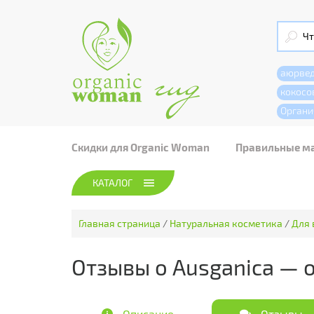
аюрве
кокосо
Органи
Скидки для Organic Woman
Правильные м
КАТАЛОГ
Главная страница
/
Натуральная косметика
/
Для 
Отзывы о Ausganica — 
Описание
Отзывы