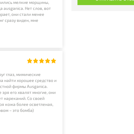
оявились мелкие морщины,
 ausganica. Нет слов, вот
рает, они стали менее
г сразу виден, мне
уг глаз, мимические
а найти хорошее средство и
естной фирмы Ausganica.
 зря его хвалят многие, они
т нареканий. Со своей
оя кожа более осветленая,
вом – это бомба)