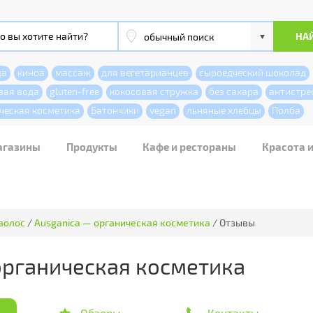
да
киноа
массаж
для вегетарианцев
сыроедческий шоколад
вая вода
gluten-free
кокосовая стружка
без сахара
антистре
ческая косметика
Батончики
vegan
льняные хлебцы
Полба
агазины
Продукты
Кафе и рестораны
Красота 
волос
/
Ausganica — органическая косметика
/
Отзывы
органическая косметика
Обзоры
Контакты