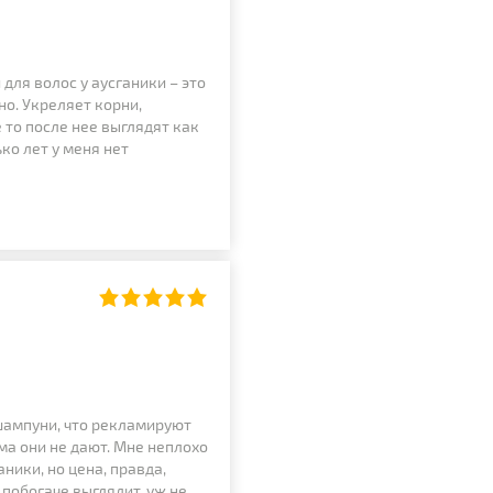
для волос у аусганики – это
но. Укреляет корни,
 то после нее выглядят как
ко лет у меня нет
 шампуни, что рекламируют
ма они не дают. Мне неплохо
ники, но цена, правда,
а побогаче выглядит, уж не