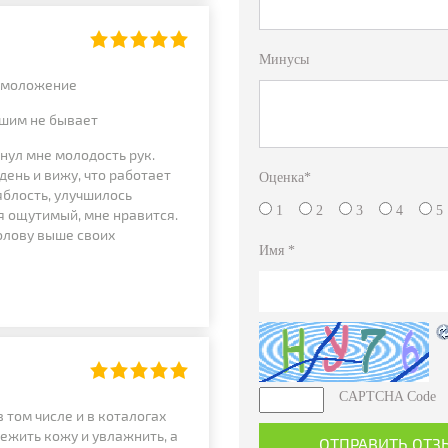
Минусы
 омоложение
ошим не бывает
рнул мне молодость рук.
день и вижу, что работает
Оценка
*
яблость, улучшилось
1
2
3
4
я ощутимый, мне нравится.
олову выше своих
Имя
*
CAPTCHA Code
 том числе и в коталогах
вежить кожу и увлажнить, а