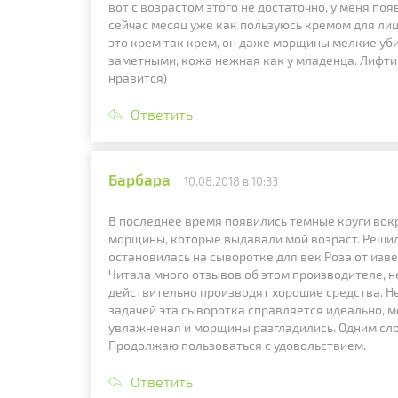
вот с возрастом этого не достаточно, у меня п
сейчас месяц уже как пользуюсь кремом для лица
это крем так крем, он даже морщины мелкие уби
заметными, кожа нежная как у младенца. Лифтин
нравится)
Ответить
Барбара
10.08.2018 в 10:33
В последнее время появились темные круги вокр
морщины, которые выдавали мой возраст. Решил
остановилась на сыворотке для век Роза от изв
Читала много отзывов об этом производителе, не
действительно производят хорошие средства. Не
задачей эта сыворотка справляется идеально, м
увлажненая и морщины разгладились. Одним сло
Продолжаю пользоваться с удовольствием.
Ответить