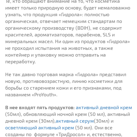
Те, кто обращают внимание на то, что косметика
имеет только природную основу, будет немаловажно
узнать, что продукция «Гидрола»: полностью
органическая, отвечает немецким стандартам по
органическому производству (BDIH), не содержит
красителей, ароматизаторов, парабенов, SLS и
минеральных масел. Ни один из продуктов «Гидрола»
не проходил испытания на животных, а также
контейнер и упаковку можно отправить на
переработку.
Не так давно торговая марка «Гидрола» представил
новую, противовозрастную, линию косметики для
борьбы со старением кожи и его признаками, под
названием «ProYouth».
В нее входят пять продуктов:
активный дневной крем
(50мл), обновляющий ночной крем (50 мл), активный
дневной крем (30мл),
активный серум
(30мл) и
осветляющий активный крем
(50 мл). Они все
созданы по формуле «ТриДросол» и, естественно,