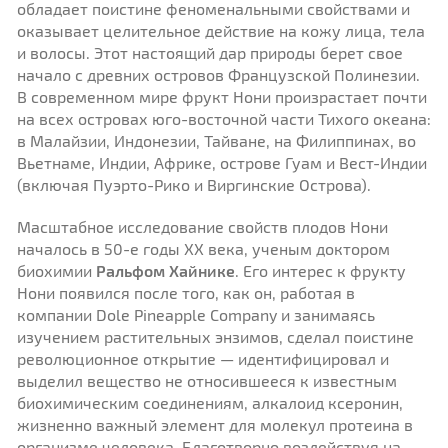
обладает поистине феноменальными свойствами и
оказывает целительное действие на кожу лица, тела
и волосы. Этот настоящий дар природы берет свое
начало с древних островов Французской Полинезии.
В современном мире фрукт Нони произрастает почти
на всех островах юго-восточной части Тихого океана:
в Малайзии, Индонезии, Тайване, на Филиппинах, во
Вьетнаме, Индии, Африке, острове Гуам и Вест-Индии
(включая Пуэрто-Рико и Виргинские Острова).
Масштабное исследование свойств плодов Нони
началось в 50-е годы ХХ века, ученым доктором
биохимии
Ральфом Хайнике
. Его интерес к фрукту
Нони появился после того, как он, работая в
компании Dole Pineapple Company и занимаясь
изучением растительных энзимов, сделал поистине
революционное открытие — идентифицировал и
выделил вещество не относившееся к известным
биохимическим соединениям, алкалоид ксеронин,
жизненно важный элемент для молекул протеина в
организме человека. Благотворно воздействуя на