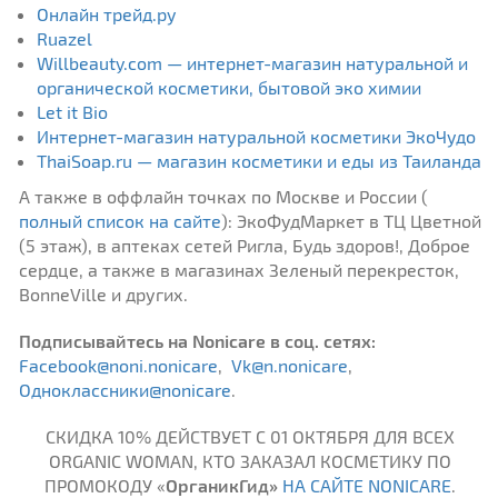
Онлайн трейд.ру
Ruazel
Willbeauty.com — интернет-магазин натуральной и
органической косметики, бытовой эко химии
Let it Bio
Интернет-магазин натуральной косметики ЭкоЧудо
ThaiSoap.ru — магазин косметики и еды из Таиланда
А также в оффлайн точках по Москве и России (
полный список на сайте
): ЭкоФудМаркет в ТЦ Цветной
(5 этаж), в аптеках сетей Ригла, Будь здоров!, Доброе
сердце, а также в магазинах Зеленый перекресток,
BonneVille и других.
Подписывайтесь на Nonicare в соц. сетях:
Facebook@noni.nonicare
,
Vk@n.nonicare
,
Одноклассники@nonicare
.
СКИДКА 10% ДЕЙСТВУЕТ C 01 ОКТЯБРЯ ДЛЯ ВСЕХ
ORGANIC WOMAN, КТО ЗАКАЗАЛ КОCМЕТИКУ ПО
ПРОМОКОДУ «
ОрганикГид»
НА САЙТЕ NONICARE
.