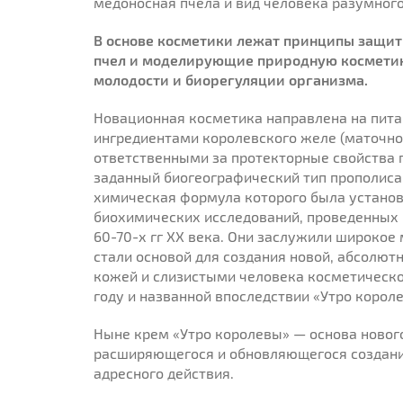
медоносная пчела и вид человека разумного
В основе косметики лежат принципы защит
пчел и моделирующие природную косметик
молодости и биорегуляции организма.
Новационная косметика направлена на пита
ингредиентами королевского желе (маточно
ответственными за протекторные свойства п
заданный биогеографический тип прополиса 
химическая формула которого была устано
биохимических исследований, проведенных 
60-70-х гг ХХ века. Они заслужили широкое 
стали основой для создания новой, абсолют
кожей и слизистыми человека косметическо
году и названной впоследствии «Утро корол
Ныне крем «Утро королевы» — основа новог
расширяющегося и обновляющегося создани
адресного действия.