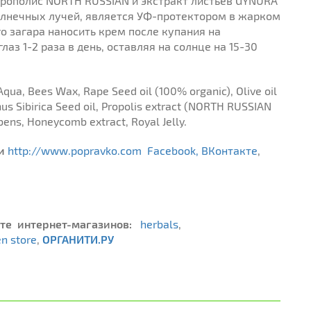
прополис NORTH RUSSIAN и экстракт листьев GYNURA
олнечных лучей, является УФ-протектором в жарком
о загара наносить крем после купания на
аз 1-2 раза в день, оставляя на солнце на 15-30
Aqua, Bees Wax, Rape Seed oil (100% organic), Olive oil
nus Sibirica Seed oil, Propolis extract (NORTH RUSSIAN
ens, Honeycomb extract, Royal Jelly.
и
http://www.popravko.com
Facebook,
ВКонтакте
,
йте интернет-магазинов:
herbals
,
n store
,
ОРГАНИТИ.РУ