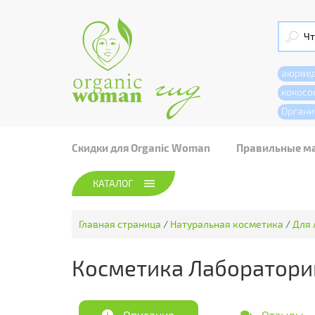
аюрве
кокосо
Органи
Скидки для Organic Woman
Правильные м
КАТАЛОГ
Главная страница
/
Натуральная косметика
/
Для 
Косметика Лаборатори
Описание
Отзывы