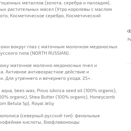
оценных металлов (золота, серебра и палладия),
ных растительных масел (Утро королевы с маслом
ото, Косметическое серебро, Косметический
Р
 кожи вокруг глаз с маточным молочком медоносных
русского типа (NORTH RUSSIAN).
кожу маточное молочко медоносных пчел и
а. Активное антивозрастное действие и
. Для утреннего и вечернего ухода. 25+.
aqua, bees wax, Pinus sibirica seed oil (100% organic),
(100% organic), Shea Butter (100% organic), Honeycomb
rom Betula Sp), Royal Jelly
ополиса (северный русский тип): фенольные
 кофейная кислоты, биофлавоноиды