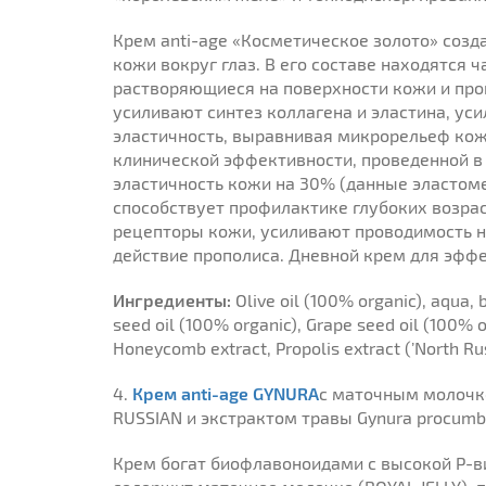
Крем anti-age «Косметическое золото» созд
кожи вокруг глаз. В его составе находятся 
растворяющиеся на поверхности кожи и про
усиливают синтез коллагена и эластина, ус
эластичность, выравнивая микрорельеф кожи
клинической эффективности, проведенной 
эластичность кожи на 30% (данные эластом
способствует профилактике глубоких возра
рецепторы кожи, усиливают проводимость н
действие прополиса. Дневной крем для эффе
Ингредиенты:
Olive oil (100% organic), aqua, 
seed oil (100% organic), Grape seed oil (100% o
Honeycomb extract, Propolis extract (’North Rus
4.
Крем anti-age GYNURA
с маточным молочк
RUSSIAN и экстрактом травы Gynura procumben
Крем богат биофлавоноидами с высокой Р-в