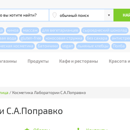
да
киноа
массаж
для вегетарианцев
сыроедческий шоколад
вая вода
gluten-free
кокосовая стружка
без сахара
антистре
ческая косметика
Батончики
vegan
льняные хлебцы
Полба
агазины
Продукты
Кафе и рестораны
Красота 
лица
/
Косметика Лаборатории С.А.Поправко
и С.А.Поправко
Обзоры
Контакты