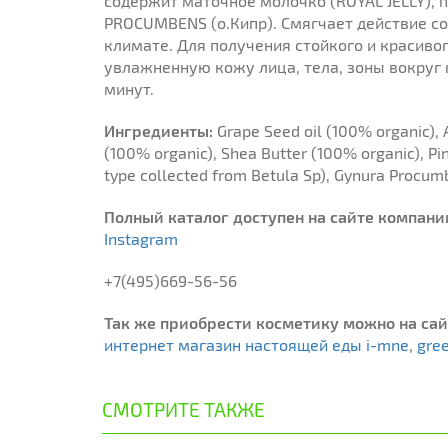
содержит маточное молочко (ROYAL JELLY), 
PROCUMBENS (о.Кипр). Смягчает действие с
климате. Для получения стойкого и красивог
увлажненную кожу лица, тела, зоны вокруг гл
минут.
Ингредиенты:
Grape Seed oil (100% organic), 
(100% organic), Shea Butter (100% organic), Pi
type collected from Betula Sp), Gynura Procumb
Полный каталог доступен на сайте компани
Instagram
+7(495)669-56-56
Так же приобрести косметику можно на са
интернет магазин настоящей еды i-mne
,
gree
СМОТРИТЕ ТАКЖЕ