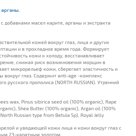
 арганы.
с добавками масел карите, арганы и экстракта
ствительной кожей вокруг глаз, лица и других
птации и в прохладное время года. Формирует
тойчивость кожи к холоду, восстанавливает
рение, снижая риск возникновения морщин в
вает микрорельеф кожи, сберегает эластичность и
ы вокруг глаз. Содержит anti-age -комплекс
го русского прополиса (NORTH RUSSIAN). Утренний
bees wax, Pinus sibirica seed oil (100% organic), Rape
organic), Shea Butter (100% organic), Argan oil (100%
’North Russian type from Betula Sp), Royal Jelly
зрелой и увядающей кожи лица и кожи вокруг глаз с
ным 23-каратным золотом