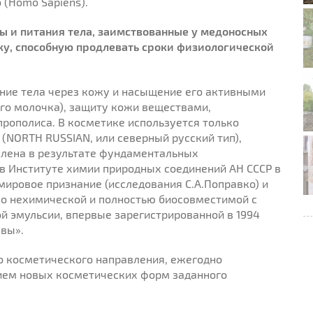
 (Homo Sapiens).
ы и питания тела, заимствованные у медоносных
у, способную продлевать сроки физиологической
ние тела через кожу и насыщение его активными
го молочка), защиту кожи веществами,
рополиса. В косметике используется только
(NORTH RUSSIAN, или северный русский тип),
влена в результате фундаментальных
в Институте химии природных соединений АН СССР в
мировое признание (исследования С.А.Поправко) и
но нехимической и полностью биосовместимой с
й эмульсии, впервые зарегистрированной в 1994
евы».
о косметического направления, ежегодно
ем новых косметических форм заданного