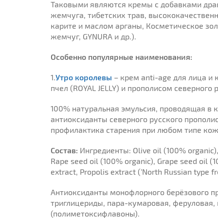
Таковыми являются кремы с добавками драг
жемчуга, тибетских трав, высококачествен
карите и маслом арганы, Косметическое зол
жемчуг, GYNURA и др.).
Особенно популярные наименования:
1.
Утро королевы
– крем anti-age для лица и
пчел (ROYAL JELLY) и прополисом северного 
100% натуральная эмульсия, проводящая в 
антиоксиданты северного русского прополис
профилактика старения при любом типе кожи
Состав:
Ингредиенты: Olive oil (100% organic), 
Rape seed oil (100% organic), Grape seed oil 
extract, Propolis extract (’North Russian type f
Антиоксиданты монофлорного берёзового пр
триглицериды, пара-кумаровая, феруловая,
(полиметоксифлавоны).