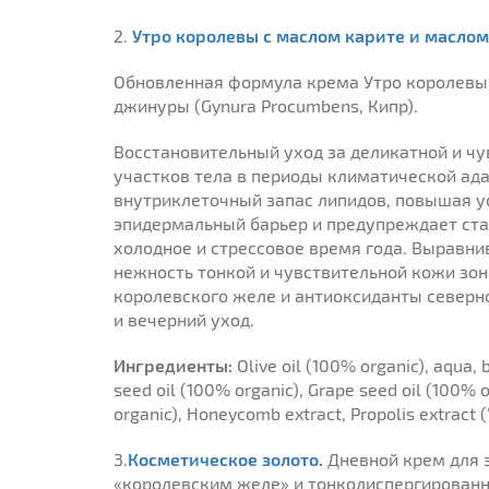
2.
Утро королевы с маслом карите и маслом
Обновленная формула крема Утро королевы 
джинуры (Gynura Procumbens, Кипр).
Восстановительный уход за деликатной и чув
участков тела в периоды климатической ада
внутриклеточный запас липидов, повышая ус
эпидермальный барьер и предупреждает ста
холодное и стрессовое время года. Выравни
нежность тонкой и чувствительной кожи зон
королевского желе и антиоксиданты северно
и вечерний уход.
Ингредиенты:
Olive oil (100% organic), aqua, 
seed oil (100% organic), Grape seed oil (100% 
organic), Honeycomb extract, Propolis extract (
3.
Косметическое золото.
Дневной крем для 
«королевским желе» и тонкодиспергирован