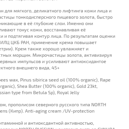
ан для мягкого, деликатного лифтинга кожи лица и
частицы тонкодисперсного пищевого золота, быстро
никающие в её глубокие слои. Именно они
иливают тонус кожи, восстанавливая её
 и подтягивая контур лица. По результатам оценки
в ИЛЦ ЦКБ РАН, применение крема повышает
етрии). Крем также хорошо увлажняет и
стных морщин. Микрочастицы золота, активизируя
ервных импульсов и усиливают антиоксидантое
ктного внешнего вида, 45+
bees wax, Pinus sibirica seed oil (100% organic), Rape
rganic), Shea Butter (100% organic), Gold 23kt,
sian type from Betula Sp), Royal Jelly
ом, прополисом северного русского типа NORTH
s (Кипр). Anti-aging cream /UV-protection
итаминной и антиоксдантной активностью,