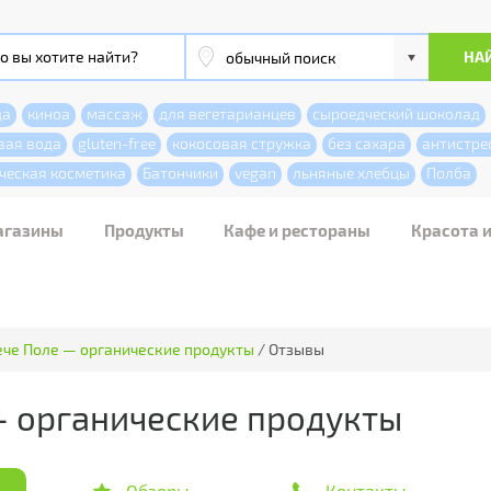
да
киноа
массаж
для вегетарианцев
сыроедческий шоколад
вая вода
gluten-free
кокосовая стружка
без сахара
антистре
ческая косметика
Батончики
vegan
льняные хлебцы
Полба
агазины
Продукты
Кафе и рестораны
Красота 
ече Поле — органические продукты
/
Отзывы
— органические продукты
Обзоры
Контакты