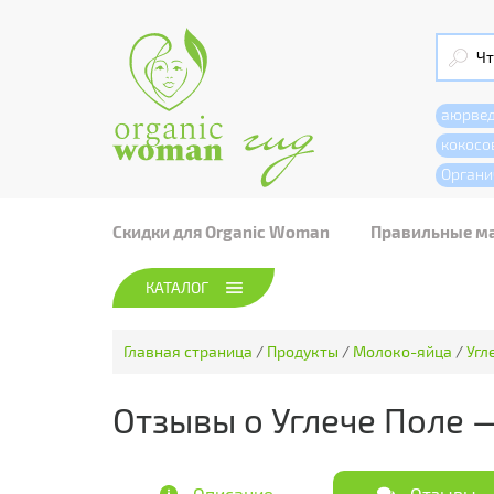
аюрве
кокосо
Органи
Скидки для Organic Woman
Правильные м
КАТАЛОГ
Главная страница
/
Продукты
/
Молоко-яйца
/
Угл
Отзывы о Углече Поле 
Описание
Отзывы