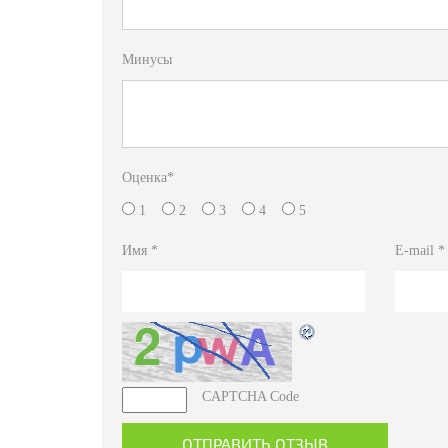
Минусы
Оценка
*
1
2
3
4
5
Имя
*
E-mail
*
CAPTCHA Code