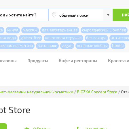
да
киноа
массаж
для вегетарианцев
сыроедческий шоколад
вая вода
gluten-free
кокосовая стружка
без сахара
антистре
ческая косметика
Батончики
vegan
льняные хлебцы
Полба
агазины
Продукты
Кафе и рестораны
Красота 
нет-магазины натуральной косметики
/
BIOZKA Concept Store
/
Отз
t Store
Обзоры
Контакты