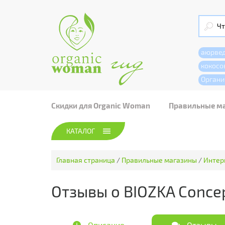
аюрве
кокосо
Органи
Скидки для Organic Woman
Правильные м
КАТАЛОГ
Главная страница
/
Правильные магазины
/
Интер
Отзывы о BIOZKA Concep
Описание
Отзывы