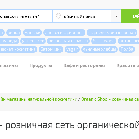
да
киноа
массаж
для вегетарианцев
сыроедческий шоколад
вая вода
gluten-free
кокосовая стружка
без сахара
антистре
ческая косметика
Батончики
vegan
льняные хлебцы
Полба
агазины
Продукты
Кафе и рестораны
Красота 
йн магазины натуральной косметики
/
Organic Shop – розничная с
– розничная сеть органическо