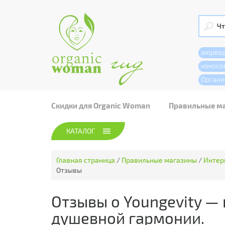
аюрве
кокосо
Органи
Скидки для Organic Woman
Правильные м
КАТАЛОГ
Главная страница
/
Правильные магазины
/
Интер
Отзывы
Отзывы о Youngevity — 
душевной гармонии.