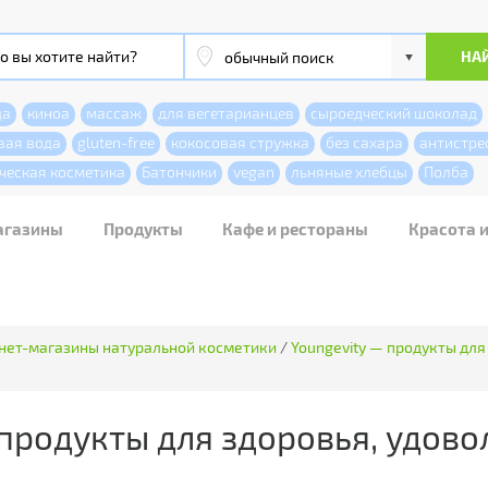
да
киноа
массаж
для вегетарианцев
сыроедческий шоколад
вая вода
gluten-free
кокосовая стружка
без сахара
антистре
ческая косметика
Батончики
vegan
льняные хлебцы
Полба
агазины
Продукты
Кафе и рестораны
Красота 
нет-магазины натуральной косметики
/
Youngevity — продукты для
продукты для здоровья, удово