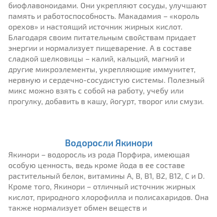
биофлавоноидами. Они укрепляют сосуды, улучшают
память и работоспособность. Макадамия – «король
орехов» и настоящий источник жирных кислот.
Благодаря своим питательным свойствам придает
энергии и нормализует пищеварение. А в составе
сладкой шелковицы – калий, кальций, магний и
другие микроэлементы, укрепляющие иммунитет,
нервную и сердечно-сосудистую системы. Полезный
микс можно взять с собой на работу, учебу или
прогулку, добавить в кашу, йогурт, творог или смузи.
Водоросли Якинори
Якинори – водоросль из рода Порфира, имеющая
особую ценность, ведь кроме йода в ее составе
растительный белок, витамины A, B, B1, B2, B12, C и D.
Кроме того, Якинори – отличный источник жирных
кислот, природного хлорофилла и полисахаридов. Она
также нормализует обмен веществ и