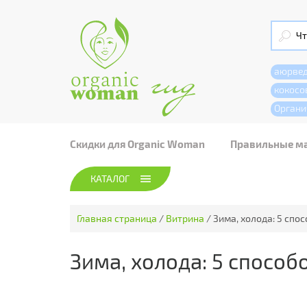
аюрве
кокосо
Органи
Скидки для Organic Woman
Правильные м
КАТАЛОГ
Главная страница
/
Витрина
/
Зима, холода: 5 спо
Зима, холода: 5 способ