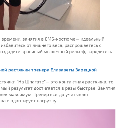
т времени, занятия в EMS-костюме— идеальный
ы избавитесь от лишнего веса, распрощаетесь с
создадите красивый мышечный рельеф, зарядитесь
вной растяжки тренера Елизаветы Зарецкой
стяжки “На Шпагате”— это контактная растяжка, то
емый результат достигается в разы быстрее. Занятия
овек максимум. Тренер всегда учитывает
а и адаптирует нагрузку.