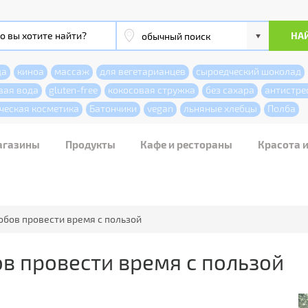
да
киноа
массаж
для вегетарианцев
сыроедческий шоколад
вая вода
gluten-free
кокосовая стружка
без сахара
антистре
ческая косметика
Батончики
vegan
льняные хлебцы
Полба
агазины
Продукты
Кафе и рестораны
Красота 
собов провести время с пользой
ов провести время с пользой