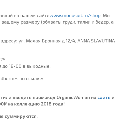
тавкой на нашем сайте
www.monosuit.ru/shop
Мы
вашему размеру (обхваты груди, талии и бедер, а
адресу: ул. Малая Бронная д 12/4, ANNA SLAVUTINA
-25
0 до 18-00 в выходные.
dberries по ссылке:
an или введите промокод OrganicWoman на
сайте
и
00₽ на коллекцию 2018 года!
не суммируются.