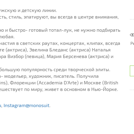
жскую и детскую линии.
, стиль, эпатируют, вы всегда в центре внимания,
о и быстро- готовый тотал-лук, не нужно подбирать
 любая.
стия в светских раутах, концертах, клипах, всегда
Р
е (актриса), Эвелина Бледанс (актриса) Наталья
ра Визбор (певица), Мария Берсенева (актриса) и
 большую популярность среди творческой элиты.
- модельер, художник, писатель. Получила
ns), Флоренции (Accademia D’Arte) и Москве (British
утешествует по миру, живет в основном в Нью-Йорке.
u
,
Instagram@monosuit
.