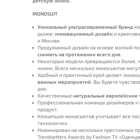
детскую линии.
MONOSUIT
Уникальный ультрасовременный бренд
ко
рынке:
инновационный дизайн
и креативн
и Москве.
Продуманный дизайн на основе молний п
снимать на протяжении всего дня
.
Некоторые модели превращаются более, че
жизни. Всего не­сколько моносьютов могу
Удобный и практичный крой делает моно
важных мероприятий
. Вы будете чувство
дня.
Качественные
натуральные европейские 
Профессиональная команда дизайнеров и
продукт.
Концепция моносьютов учитывает все пос
технологиях.
Номинирован на несколько престижных п
Trendsetters Awards by Fashion TV «Одежда