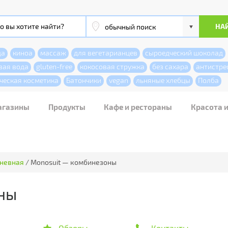
да
киноа
массаж
для вегетарианцев
сыроедческий шоколад
вая вода
gluten-free
кокосовая стружка
без сахара
антистре
ческая косметика
Батончики
vegan
льняные хлебцы
Полба
агазины
Продукты
Кафе и рестораны
Красота 
невная
/
Monosuit — комбинезоны
ны
Обзоры
Контакты