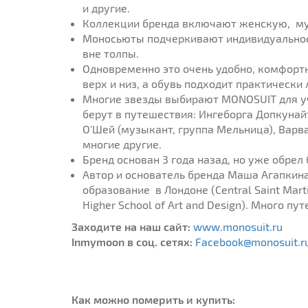
и другие.
Коллекции бренда включают женскую, му
Моносьюты подчеркивают индивидуальность
вне толпы.
Одновременно это очень удобно, комфортн
верх и низ, а обувь подходит практически
Многие звезды выбирают MONOSUIT для уча
берут в путешествия: Ингеборга Допкунайт
О’Шей (музыкант, группа Мельница), Варва
многие другие.
Бренд основан 3 года назад, но уже обрел
Автор и основатель бренда Маша Агапкина
образование в Лондоне (Central Saint Marti
Higher School of Art and Design). Много п
Заходите на наш сайт:
www.monosuit.ru
Inmymoon в соц. сетях:
Facebook@monosuit.r
Как можно померить и купить: