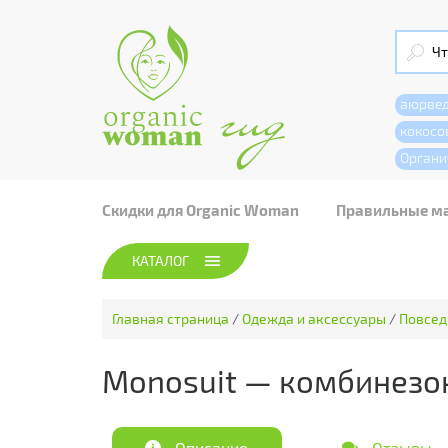
аюрве
кокосо
Органи
Скидки для Organic Woman
Правильные м
КАТАЛОГ
Главная страница
/
Одежда и аксессуары
/
Повсед
Monosuit — комбинезо
Описание
Отзывы