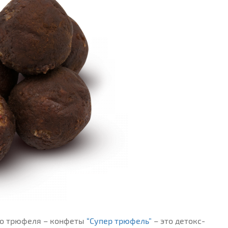
го трюфеля – конфеты
“Супер трюфель”
– это детокс-