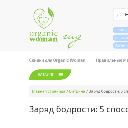
аюрве
кокосо
Органи
Скидки для Organic Woman
Правильные м
КАТАЛОГ
Главная страница
/
Витрина
/
Заряд бодрости: 5 
Заряд бодрости: 5 спо