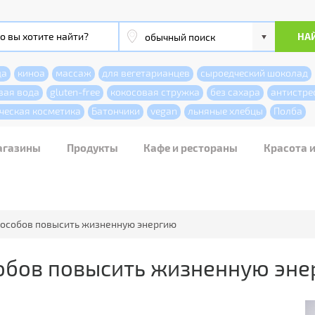
да
киноа
массаж
для вегетарианцев
сыроедческий шоколад
вая вода
gluten-free
кокосовая стружка
без сахара
антистре
ческая косметика
Батончики
vegan
льняные хлебцы
Полба
агазины
Продукты
Кафе и рестораны
Красота 
способов повысить жизненную энергию
собов повысить жизненную эн