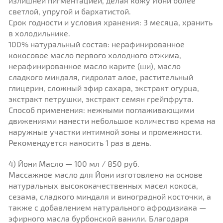
излишней пигментацией, делая кожу Йони более
светлой, упругой и бархатистой.
Срок годности и условия хранения: 3 месяца, хранить
в холодильнике.
100% натуральный состав: нерафинированное
кокосовое масло первого холодного отжима,
нерафинированное масло карите (ши), масло
сладкого миндаля, гидролат алое, растительный
глицерин, сложный эфир сахара, экстракт огурца,
экстракт петрушки, экстракт семян грейпфрута.
Способ применения: нежными поглаживающими
движениями нанести небольшое количество крема на
наружные участки интимной зоны и промежности.
Рекомендуется наносить 1 раз в день.
4) Йони Масло — 100 мл / 850 руб.
Массажное масло для Йони изготовлено на основе
натуральных высококачественных масел кокоса,
сезама, сладкого миндаля и виноградной косточки, а
также с добавлением натурального афродизиака —
эфирного масла бурбонской ванили. Благодаря