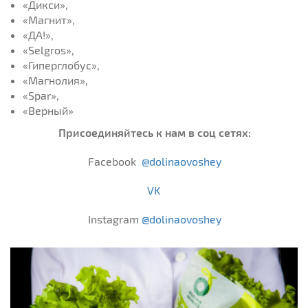
«Дикси»,
«Магнит»,
«ДА!»,
«Selgros»,
«Гиперглобус»,
«Магнолия»,
«Spar»,
«Верный»
Присоединяйтесь к нам в соц сетях:
Facebook
@dolinaovoshey
VK
Instagram
@dolinaovoshey