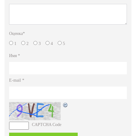
Оценка
*
1
2
3
4
5
Имя
*
E-mail
*
CAPTCHA Code