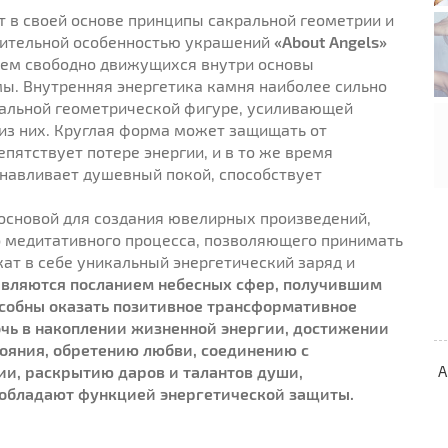
в своей основе принципы сакральной геометрии и
чительной особенностью украшений
«About Angels»
ием свободно движущихся внутри основы
. Внутренняя энергетика камня наиболее сильно
еальной геометрической фигуре, усиливающей
из них. Круглая форма может защищать от
пятствует потере энергии, и в то же время
навливает душевный покой, способствует
 основой для создания ювелирных произведений,
го медитативного процесса, позволяющего принимать
т в себе уникальный энергетический заряд и
являются посланием небесных сфер, получившим
особны оказать позитивное трансформативное
очь в накоплении жизненной энергии, достижении
тояния, обретению любви, соединению с
и, раскрытию даров и талантов души,
A
 обладают функцией энергетической защиты.