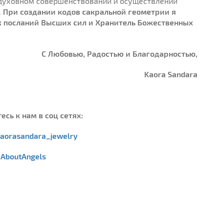
духовном совершенствовании и осуществлении
.
При создании кодов сакральной геометрии я
к посланий Высших сил и Хранитель Божественных
С Любовью, Радостью и Благодарностью,
Kaora Sandara
сь к нам в соц сетях:
aorasandara_jewelry
AboutAngels