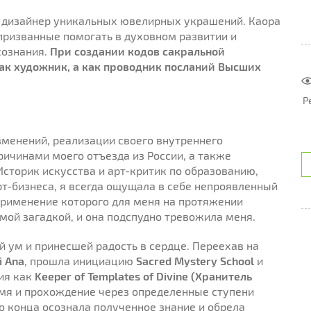
 дизайнер уникальных ювелирных украшений. Каора
ризванные помогать в духовном развитии и
сознания.
При создании кодов сакральной
ак художник, а как проводник посланий Высших
Р
менений, реализации своего внутреннего
ричинами моего отъезда из России, а также
 Историк искусства и арт-критик по образованию,
т-бизнеса, я всегда ощущала в себе непроявленный
применение которого для меня на протяжении
ой загадкой, и она подспудно тревожила меня.
й ум и принесшей радость в сердце. Переехав на
i Ana
, прошла инициацию
Sacred Mystery School
и
ия как
Keeper of Templates of Divine (Хранитель
емя и прохождение через определенные ступени
о конца осознала полученное знание и обрела