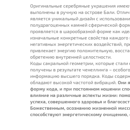
Оригинальные серебряные украшения имеют 
выполнены в ручную на острове Бали. Отли
является уникальный дизайн с использован
полудрагоценных камней сферической формы
проявляется в шарообразной форме как ид
изначальные конкретные свойства каждого 
негативных энергетических воздействий, пре
привлекает энергию положительную, восста
обретению внутренней целостности.
Коды сакральной геометрии, которые стали
получены в результате ченеллинга – особо
информацию высшего порядка. Коды содержа
обладают высокой частотой вибраций.
Они 
форму кода, и при постоянном ношении сп
влияние на различные аспекты жизни: пом
успеха, совершенного здоровья и благосос
Божественным, осознанию жизненной мисси
способствуют энергетическому очищению,