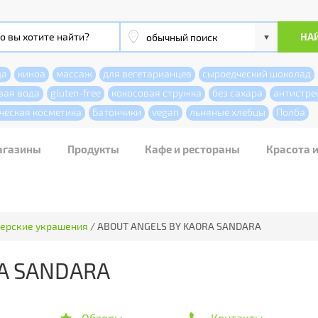
да
киноа
массаж
для вегетарианцев
сыроедческий шоколад
вая вода
gluten-free
кокосовая стружка
без сахара
антистре
ческая косметика
Батончики
vegan
льняные хлебцы
Полба
агазины
Продукты
Кафе и рестораны
Красота 
ерские украшения
/
ABOUT ANGELS BY KAORA SANDARA
A SANDARA
Обзоры
Контакты