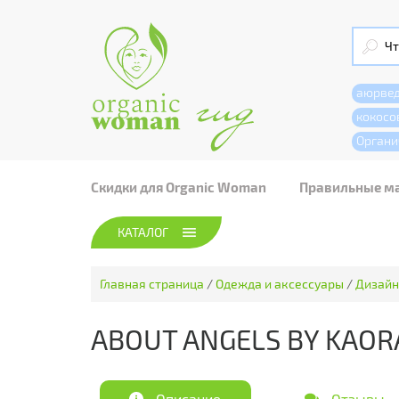
аюрве
кокосо
Органи
Скидки для Organic Woman
Правильные м
КАТАЛОГ
Главная страница
/
Одежда и аксессуары
/
Дизайн
ABOUT ANGELS BY KAOR
Описание
Отзывы