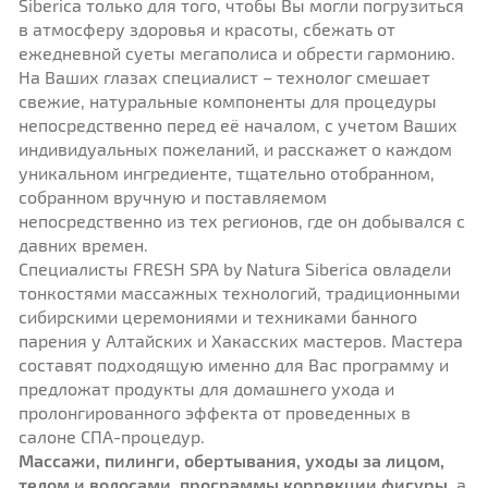
Siberica только для того, чтобы Вы могли погрузиться
в атмосферу здоровья и красоты, сбежать от
ежедневной суеты мегаполиса и обрести гармонию.
На Ваших глазах специалист – технолог смешает
свежие, натуральные компоненты для процедуры
непосредственно перед её началом, с учетом Ваших
индивидуальных пожеланий, и расскажет о каждом
уникальном ингредиенте, тщательно отобранном,
собранном вручную и поставляемом
непосредственно из тех регионов, где он добывался с
давних времен.
Специалисты FRESH SPA by Natura Siberica овладели
тонкостями массажных технологий, традиционными
сибирскими церемониями и техниками банного
парения у Алтайских и Хакасских мастеров. Мастера
составят подходящую именно для Вас программу и
предложат продукты для домашнего ухода и
пролонгированного эффекта от проведенных в
салоне СПА-процедур.
Массажи, пилинги, обертывания, уходы за лицом,
телом и волосами, программы коррекции фигуры
, а