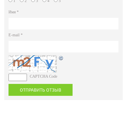
1
2
3
4
5
Имя
*
E-mail
*
CAPTCHA Code